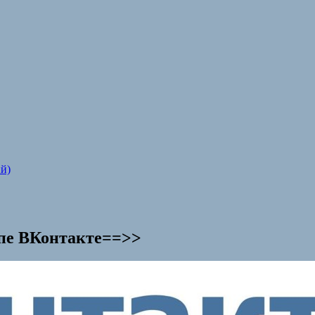
й)
ппe ВКонтакте==>>