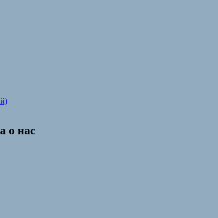
й)
 о нас