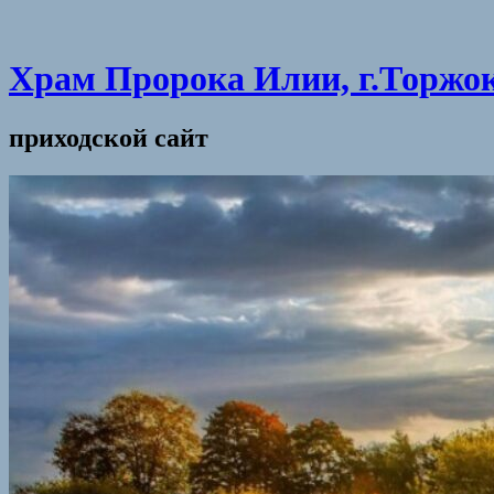
Храм Пророка Илии, г.Торжо
приходской сайт