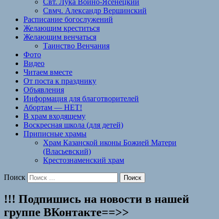
Свт. Лука Войно-Ясенецкий
Свмч. Александр Вершинский
Расписание богослужений
Желающим креститься
Желающим венчаться
Таинство Венчания
Фото
Видео
Читаем вместе
От поста к празднику
Объявления
Информация для благотворителей
Абортам — НЕТ!
В храм входящему
Воскресная школа (для детей)
Приписные храмы
Храм Казанской иконы Божией Матери
(Власьевский)
Крестознаменский храм
Поиск
!!! Подпишись на новости в нашей
группe ВКонтакте==>>