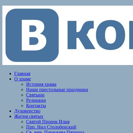
Главная
О храме
История храма
Наши престольные праздники
Святыни
Реликвии
Контакты
Духовенство
Жития святых
Святой Пророк Илия
Прп. Нил Столобенский
Св. вмч. Параскева Пятница