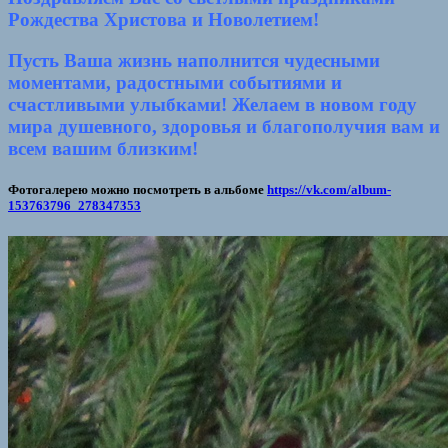
Рождества Христова и Новолетием!
Пусть Ваша жизнь наполнится чудесными
моментами, радостными событиями и
счастливыми улыбками! Желаем в новом году
мира душевного, здоровья и благополучия вам и
всем вашим близким!
Фотогалерею можно посмотреть в альбоме
https://vk.com/album-
153763796_278347353