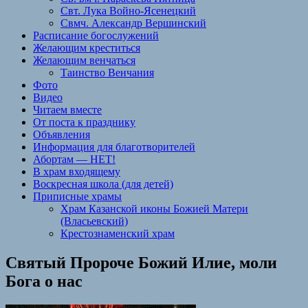
Свт. Лука Войно-Ясенецкий
Свмч. Александр Вершинский
Расписание богослужений
Желающим креститься
Желающим венчаться
Таинство Венчания
Фото
Видео
Читаем вместе
От поста к празднику
Объявления
Информация для благотворителей
Абортам — НЕТ!
В храм входящему
Воскресная школа (для детей)
Приписные храмы
Храм Казанской иконы Божией Матери
(Власьевский)
Крестознаменский храм
Святый Пророче Божий Илие, моли
Бога о нас