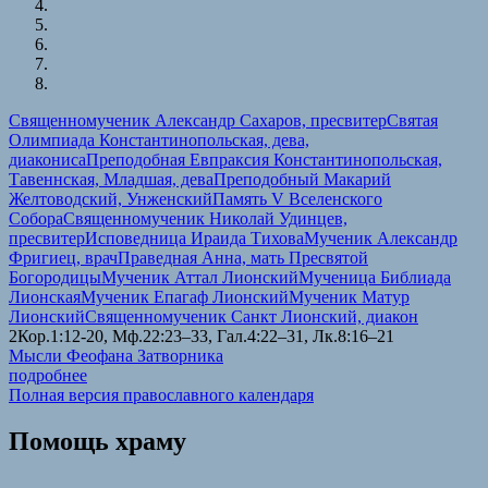
Священномученик Александр Сахаров, пресвитер
Святая
Олимпиада Константинопольская, дева,
диакониса
Преподобная Евпраксия Константинопольская,
Тавеннская, Младшая, дева
Преподобный Макарий
Желтоводский, Унженский
Память V Вселенского
Собора
Священномученик Николай Удинцев,
пресвитер
Исповедница Ираида Тихова
Мученик Александр
Фригиец, врач
Праведная Анна, мать Пресвятой
Богородицы
Мученик Аттал Лионский
Мученица Библиада
Лионская
Мученик Епагаф Лионский
Мученик Матур
Лионский
Священномученик Санкт Лионский, диакон
2Кор.1:12-20, Мф.22:23–33, Гал.4:22–31, Лк.8:16–21
Мысли Феофана Затворника
подробнее
Полная версия православного календаря
Помощь храму