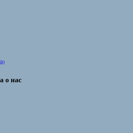
й)
 о нас