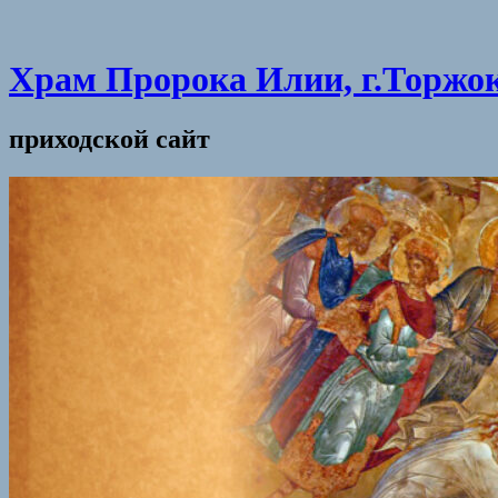
Храм Пророка Илии, г.Торжо
приходской сайт