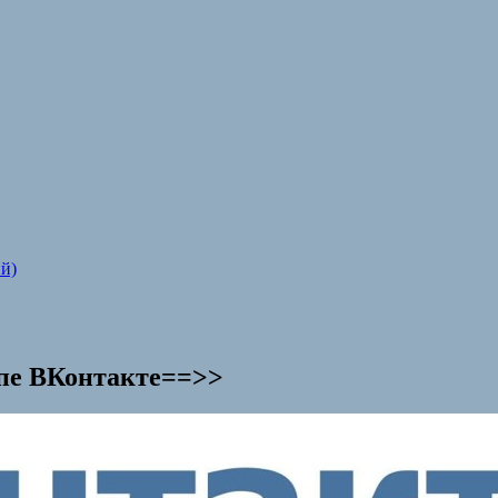
й)
ппe ВКонтакте==>>