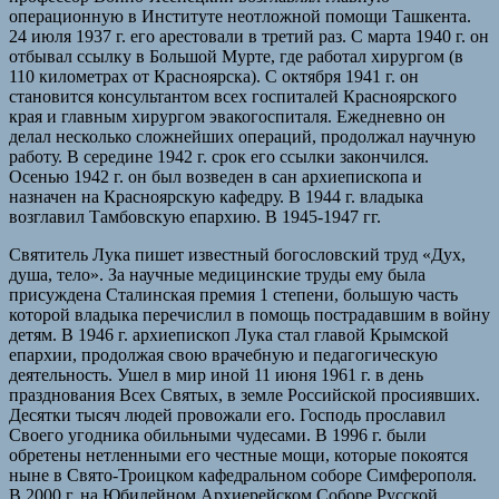
операционную в Институте неотложной помощи Ташкента.
24 июля 1937 г. его арестовали в третий раз. С марта 1940 г. он
отбывал ссылку в Большой Мурте, где работал хирургом (в
110 километрах от Красноярска). С октября 1941 г. он
становится консультантом всех госпиталей Красноярского
края и главным хирургом эвакогоспиталя. Ежедневно он
делал несколько сложнейших операций, продолжал научную
работу. В середине 1942 г. срок его ссылки закончился.
Осенью 1942 г. он был возведен в сан архиепископа и
назначен на Красноярскую кафедру. В 1944 г. владыка
возглавил Тамбовскую епархию. В 1945-1947 гг.
Святитель Лука пишет известный богословский труд «Дух,
душа, тело». За научные медицинские труды ему была
присуждена Сталинская премия 1 степени, большую часть
которой владыка перечислил в помощь пострадавшим в войну
детям. В 1946 г. архиепископ Лука стал главой Крымской
епархии, продолжая свою врачебную и педагогическую
деятельность. Ушел в мир иной 11 июня 1961 г. в день
празднования Всех Святых, в земле Российской просиявших.
Десятки тысяч людей провожали его. Господь прославил
Своего угодника обильными чудесами. В 1996 г. были
обретены нетленными его честные мощи, которые покоятся
ныне в Свято-Троицком кафедральном соборе Симферополя.
В 2000 г. на Юбилейном Архиерейском Соборе Русской