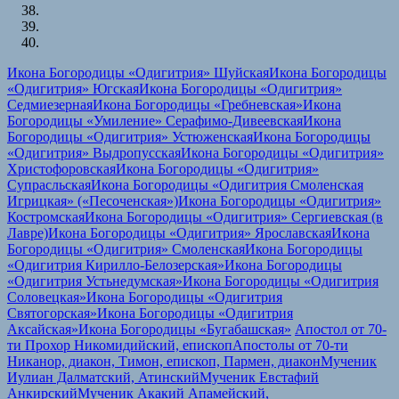
Икона Богородицы «Одигитрия» Шуйская
Икона Богородицы
«Одигитрия» Югская
Икона Богородицы «Одигитрия»
Седмиезерная
Икона Богородицы «Гребневская»
Икона
Богородицы «Умиление» Серафимо-Дивеевская
Икона
Богородицы «Одигитрия» Устюженская
Икона Богородицы
«Одигитрия» Выдропусская
Икона Богородицы «Одигитрия»
Христофоровская
Икона Богородицы «Одигитрия»
Супрасльская
Икона Богородицы «Одигитрия Смоленская
Игрицкая» («Песоченская»)
Икона Богородицы «Одигитрия»
Костромская
Икона Богородицы «Одигитрия» Сергиевская (в
Лавре)
Икона Богородицы «Одигитрия» Ярославская
Икона
Богородицы «Одигитрия» Смоленская
Икона Богородицы
«Одигитрия Кирилло-Белозерская»
Икона Богородицы
«Одигитрия Устьнедумская»
Икона Богородицы «Одигитрия
Соловецкая»
Икона Богородицы «Одигитрия
Святогорская»
Икона Богородицы «Одигитрия
Аксайская»
Икона Богородицы «Бугабашская»
Апостол от 70-
ти Прохор Никомидийский, епископ
Апостолы от 70-ти
Никанор, диакон, Тимон, епископ, Пармен, диакон
Мученик
Иулиан Далматский, Атинский
Мученик Евстафий
Анкирский
Мученик Акакий Апамейский,