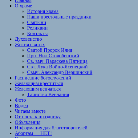
Главная
О храме
История храма
Наши престольные праздники
Святыни
Реликвии
Контакты
Духовенство
Жития святых
Святой Пророк Илия
Прп. Нил Столобенский
Св. вмч. Параскева Пятница
Свт. Лука Войно-Ясенецкий
Свмч. Александр Вершинский
Расписание богослужений
Желающим креститься
Желающим венчаться
Таинство Венчания
Фото
Видео
Читаем вместе
От поста к празднику
Объявления
Информация для благотворителей
Абортам — НЕТ!