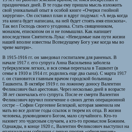
праздничных дней. В те годы ему пришла мысль изложить
свой уникальный опыт в особой книге «Очерки гнойной
хирургии». Он составил план и вдруг подумал: «А ведь когда
эта книга будет написана, на ней будет стоять имя епископа».
Так вел Господь своего угодника. Стать священником,
монахом, епископом он и не помышлял. Как напишет
впоследствии Святитель Лука: «Неведомые нам пути жизни
нашей вполне известны Всеведущему Богу уже когда мы во
чреве матери».
В 1915-1916 гг. он заведовал госпиталем для раненых. В
начале 1917 г. его супруга Анна Васильевна заболела
туберкулезом легких, и вся семья переехала в Ташкент (в
семье в 1910 и 1914 гг. родились еще два сына). С марта 1917
г. он становится главным врачом городской больницы
Ташкента. В октябре 1919 г. по ложному доносу Валентин
Феликсович был арестован. Через несколько дней в возрасте
38 лет скончалась его супруга. После ее смерти Валентин
Феликсович вручил попечение о своих детях операционной
сестре – Софии Сергеевне Белецкой, которая заменила им
мать во все долгие годы ссылок и тюрем их отца. В жизни
человека, руководимого Богом, мало случайного. Кто-то
назовет это чудесным случаем, а кто-то промыслом Божиим.
Однажды, в конце 1920 г., Валентин Феликсович выступил на
епархиальном собрании с речью против «обновленцев».