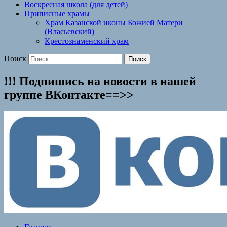
Воскресная школа (для детей)
Приписные храмы
Храм Казанской иконы Божией Матери
(Власьевский)
Крестознаменский храм
Поиск
!!! Подпишись на новости в нашей
группe ВКонтакте==>>