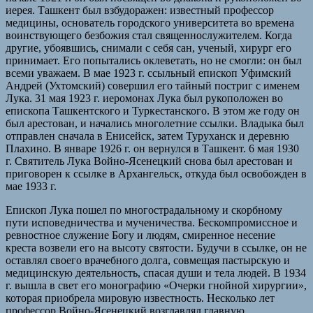
иерея. Ташкент был взбудоражен: известный профессор
медицины, основатель городского университета во времена
воинствующего безбожия стал священнослужителем. Когда
другие, убоявшись, снимали с себя сан, ученый, хирург его
принимает. Его попытались оклеветать, но не смогли: он был
всеми уважаем. В мае 1923 г. ссыльный епископ Уфимский
Андрей (Ухтомский) совершил его тайный постриг с именем
Лука. 31 мая 1923 г. иеромонах Лука был рукоположен во
епископа Ташкентского и Туркестанского. В этом же году он
был арестован, и начались многолетние ссылки. Владыка был
отправлен сначала в Енисейск, затем Туруханск и деревню
Плахино. В январе 1926 г. он вернулся в Ташкент. 6 мая 1930
г. Святитель Лука Войно-Ясенецкий снова был арестован и
приговорен к ссылке в Архангельск, откуда был освобожден в
мае 1933 г.
Епископ Лука пошел по многострадальному и скорбному
пути исповедничества и мученичества. Бескомпромиссное и
ревностное служение Богу и людям, смиренное несение
креста возвели его на высоту святости. Будучи в ссылке, он не
оставлял своего врачебного долга, совмещая пастырскую и
медицинскую деятельность, спасая души и тела людей. В 1934
г. вышла в свет его монографию «Очерки гнойной хирургии»,
которая приобрела мировую известность. Несколько лет
профессор Войно-Ясенецкий возглавлял главную