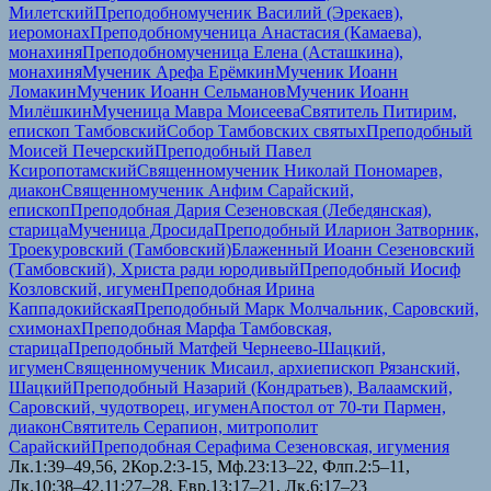
Милетский
Преподобномученик Василий (Эрекаев),
иеромонах
Преподобномученица Анастасия (Камаева),
монахиня
Преподобномученица Елена (Асташкина),
монахиня
Мученик Арефа Ерёмкин
Мученик Иоанн
Ломакин
Мученик Иоанн Сельманов
Мученик Иоанн
Милёшкин
Мученица Мавра Моисеева
Святитель Питирим,
епископ Тамбовский
Собор Тамбовских святых
Преподобный
Моисей Печерский
Преподобный Павел
Ксиропотамский
Священномученик Николай Пономарев,
диакон
Священномученик Анфим Сарайский,
епископ
Преподобная Дария Сезеновская (Лебедянская),
старица
Мученица Дросида
Преподобный Иларион Затворник,
Троекуровский (Тамбовский)
Блаженный Иоанн Сезеновский
(Тамбовский), Христа ради юродивый
Преподобный Иосиф
Козловский, игумен
Преподобная Ирина
Каппадокийская
Преподобный Марк Молчальник, Саровский,
схимонах
Преподобная Марфа Тамбовская,
старица
Преподобный Матфей Чернеево-Шацкий,
игумен
Священномученик Мисаил, архиепископ Рязанский,
Шацкий
Преподобный Назарий (Кондратьев), Валаамский,
Саровский, чудотворец, игумен
Апостол от 70-ти Пармен,
диакон
Святитель Серапион, митрополит
Сарайский
Преподобная Серафима Сезеновская, игумения
Лк.1:39–49,56, 2Кор.2:3-15, Мф.23:13–22, Флп.2:5–11,
Лк.10:38–42,11:27–28, Евр.13:17–21, Лк.6:17–23