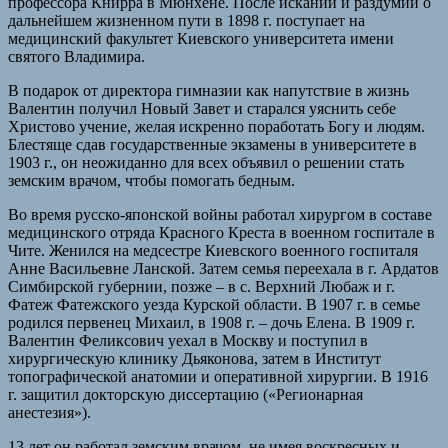
профессора Книрра в Мюнхене. После исканий и раздумий о
дальнейшем жизненном пути в 1898 г. поступает на
медицинский факультет Киевского университета имени
святого Владимира.
В подарок от директора гимназии как напутствие в жизнь
Валентин получил Новый Завет и старался уяснить себе
Христово учение, желая искренно поработать Богу и людям.
Блестяще сдав государственные экзамены в университете в
1903 г., он неожиданно для всех объявил о решении стать
земским врачом, чтобы помогать бедным.
Во время русско-японской войны работал хирургом в составе
медицинского отряда Красного Креста в военном госпитале в
Чите. Женился на медсестре Киевского военного госпиталя
Анне Васильевне Ланской. Затем семья переехала в г. Ардатов
Симбирской губернии, позже – в с. Верхний Любаж и г.
Фатеж Фатежского уезда Курской области. В 1907 г. в семье
родился первенец Михаил, в 1908 г. – дочь Елена. В 1909 г.
Валентин Феликсович уехал в Москву и поступил в
хирургическую клинику Дьяконова, затем в Институт
топографической анатомии и оперативной хирургии. В 1916
г. защитил докторскую диссертацию («Регионарная
анестезия»).
13 лет он работал земским врачом, не имея воскресных и