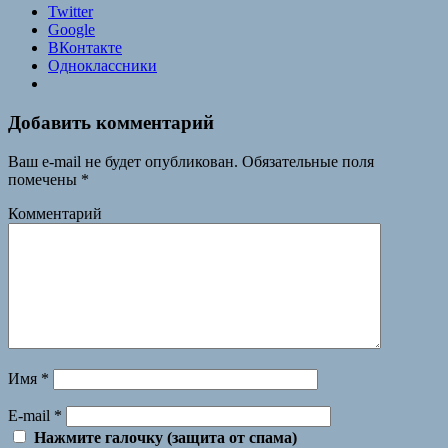
Twitter
Google
ВКонтакте
Одноклассники
Добавить комментарий
Ваш e-mail не будет опубликован.
Обязательные поля
помечены
*
Комментарий
Имя
*
E-mail
*
Нажмите галочку (защита от спама)