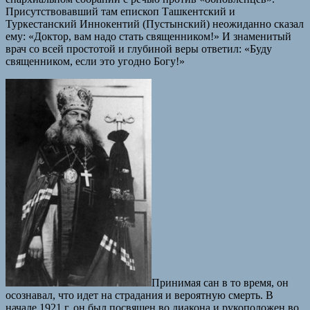
Присутствовавший там епископ Ташкентский и
Туркестанский Иннокентий (Пустынский) неожиданно сказал
ему: «Доктор, вам надо стать священником!» И знаменитый
врач со всей простотой и глубиной веры ответил: «Буду
священником, если это угодно Богу!»
Принимая сан в то время, он
осознавал, что идет на страдания и вероятную смерть. В
начале 1921 г. он был посвящен во диакона и рукоположен во