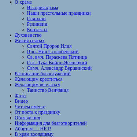
О храме
История храма
Наши престольные праздники
Святыни
Реликвии
Контакты
Духовенство
Жития святых
Святой Пророк Илия
Прп. Нил Столобенский
Св. вмч. Параскева Пятница
Свт. Лука Войно-Ясенецкий
Свмч. Александр Вершинский
Расписание богослужений
Желающим креститься
Желающим венчаться
Таинство Венчания
Фото
Видео
Читаем вместе
От поста к празднику
Объявления
Информация для благотворителей
Абортам — НЕТ!
В храм входящему