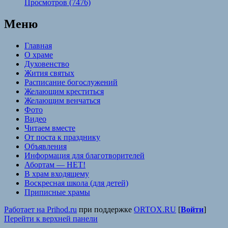
Просмотров (7476)
Меню
Главная
О храме
Духовенство
Жития святых
Расписание богослужений
Желающим креститься
Желающим венчаться
Фото
Видео
Читаем вместе
От поста к празднику
Объявления
Информация для благотворителей
Абортам — НЕТ!
В храм входящему
Воскресная школа (для детей)
Приписные храмы
Работает на Prihod.ru
при поддержке
ORTOX.RU
[
Войти
]
Перейти к верхней панели